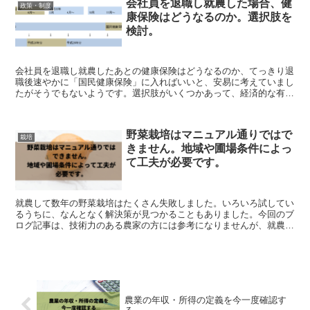
会社員を退職し就農した場合、健
政策・制度
康保険はどうなるのか。選択肢を
検討。
会社員を退職し就農したあとの健康保険はどうなるのか、てっきり退
職後速やかに「国民健康保険」に入ればいいと、安易に考えていまし
たがそうでもないようです。選択肢がいくつかあって、経済的な有利
不利があるようです。私が調べたことをまとめてみますの...
野菜栽培はマニュアル通りではで
栽培
きません。地域や圃場条件によっ
て工夫が必要です。
就農して数年の野菜栽培はたくさん失敗しました。いろいろ試してい
るうちに、なんとなく解決策が見つかることもありました。今回のブ
ログ記事は、技術力のある農家の方には参考になりませんが、就農し
て間もない方（栽培技術が心もとない）や家庭菜園を行っ...
農業の年収・所得の定義を今一度確認す