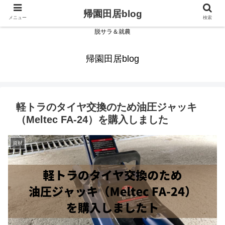
帰園田居blog
メニュー
検索
脱サラ＆就農
帰園田居blog
軽トラのタイヤ交換のため油圧ジャッキ
（Meltec FA-24）を購入しました
資材