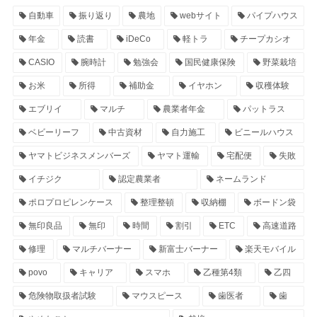
自動車
振り返り
農地
webサイト
パイプハウス
年金
読書
iDeCo
軽トラ
チープカシオ
CASIO
腕時計
勉強会
国民健康保険
野菜栽培
お米
所得
補助金
イヤホン
収穫体験
エブリイ
マルチ
農業者年金
パットラス
ベビーリーフ
中古資材
自力施工
ビニールハウス
ヤマトビジネスメンバーズ
ヤマト運輸
宅配便
失敗
イチジク
認定農業者
ネームランド
ポロプロピレンケース
整理整頓
収納棚
ボードン袋
無印良品
無印
時間
割引
ETC
高速道路
修理
マルチバーナー
新富士バーナー
楽天モバイル
povo
キャリア
スマホ
乙種第4類
乙四
危険物取扱者試験
マウスピース
歯医者
歯