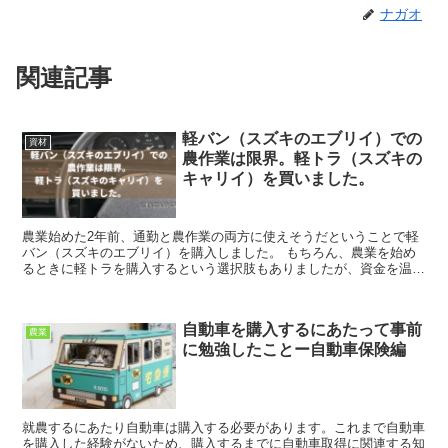
ナガオ
関連記事
軽バン（スズキのエブリイ）での
資材
農作業は限界。軽トラ（スズキの
キャリイ）を買いました。
農業始めた2年前、通勤と農作業の両方に使えそうだということで軽
バン（スズキのエブリイ）を購入しました。 もちろん、農業を始め
るときに軽トラを購入するという選択肢もありましたが、資金を温存
したいという都合上、自動車は1台に...
自動車を購入するにあたって事前
農業
に勉強したことー自動車保険編
就農するにあたり自動車は購入する必要があります。これまで自動車
を購入した経験がないため、購入するまでに自動車取得に関連する知