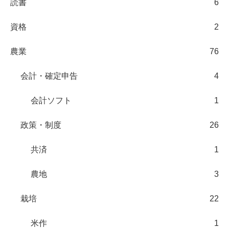
読書
6
資格
2
農業
76
会計・確定申告
4
会計ソフト
1
政策・制度
26
共済
1
農地
3
栽培
22
米作
1