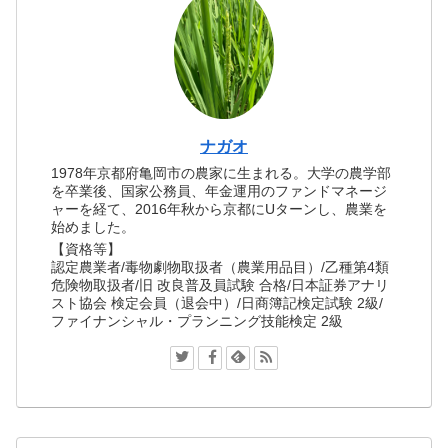
ナガオ
1978年京都府亀岡市の農家に生まれる。大学の農学部
を卒業後、国家公務員、年金運用のファンドマネージ
ャーを経て、2016年秋から京都にUターンし、農業を
始めました。
【資格等】
認定農業者/毒物劇物取扱者（農業用品目）/乙種第4類
危険物取扱者/旧 改良普及員試験 合格/日本証券アナリ
スト協会 検定会員（退会中）/日商簿記検定試験 2級/
ファイナンシャル・プランニング技能検定 2級