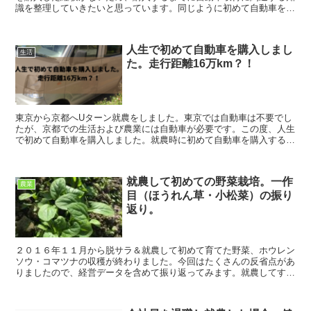
識を整理していきたいと思っています。同じように初めて自動車を購
入する予定の方の参考になれば幸いです。今回は自動車保...
人生で初めて自動車を購入しまし
生活
た。走行距離16万km？！
東京から京都へUターン就農をしました。東京では自動車は不要でし
たが、京都での生活および農業には自動車が必要です。この度、人生
で初めて自動車を購入しました。就農時に初めて自動車を購入する人
の参考になれば幸いです。 人生で初めて自動車を...
就農して初めての野菜栽培。一作
農業
目（ほうれん草・小松菜）の振り
返り。
２０１６年１１月から脱サラ＆就農して初めて育てた野菜、ホウレン
ソウ・コマツナの収穫が終わりました。今回はたくさんの反省点があ
りましたので、経営データを含めて振り返ってみます。就農してすぐ
はなかなか上手くいかないよね、という駄目駄目な事例と...