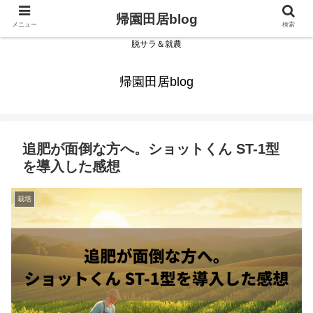
帰園田居blog
メニュー
検索
脱サラ＆就農
帰園田居blog
追肥が面倒な方へ。ショットくん ST-1型
を導入した感想
栽培