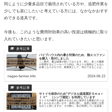
同じように少量多品目で栽培されている方や、追肥作業を
少しでも楽にしたいと考えている方には、なかなかおすす
めできる道具です。
今後も、このような費用対効果の高い投資は積極的に取り
入れていきたいと思います。
パイプハウス内の暑さ対策のため、熱エコファン
を購入・取付しました
ここ数年、夏は猛暑が続いております。特に、多くの農家
が利用するビニールハウス内は、外よりも熱気がこもるた
め暑くなりがちです。耐暑策として、何かできることはな
いかと探していたところ、比較的手軽に取り組めるそうな
「熱エコファン」という装置を取...
nagao-farmer.info
2024.06.22
サトイモ保存のため”デジタル温湿度計Ｓｍａｒ
ｔ Ｃ” （シンワ測定）を利用しています
サトイモの種芋を越冬させるために保存する農家の方々は
多くおられると思います。保存に際し、温度と湿度に注意
を払うと思いますが、その際に、私が利用している温湿計
をご紹介します。サトイモの種イモ保存の温・湿度管理の
参考になれば幸いです。...