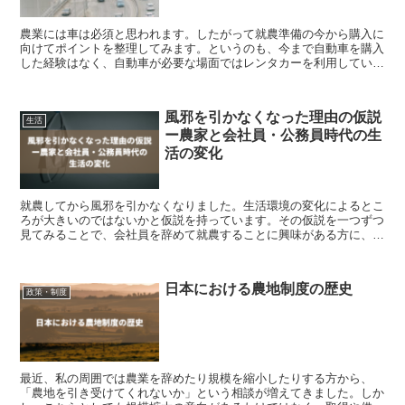
農業には車は必須と思われます。したがって就農準備の今から購入に
向けてポイントを整理してみます。というのも、今まで自動車を購入
した経験はなく、自動車が必要な場面ではレンタカーを利用していま
した。従いまして、自動車を買うときの注意点など全くわ...
風邪を引かなくなった理由の仮説
生活
ー農家と会社員・公務員時代の生
活の変化
就農してから風邪を引かなくなりました。生活環境の変化によるとこ
ろが大きいのではないかと仮説を持っています。その仮説を一つずつ
見てみることで、会社員を辞めて就農することに興味がある方に、会
社員と農家の生活の違いがどのようなものかイメージする...
日本における農地制度の歴史
政策・制度
最近、私の周囲では農業を辞めたり規模を縮小したりする方から、
「農地を引き受けてくれないか」という相談が増えてきました。しか