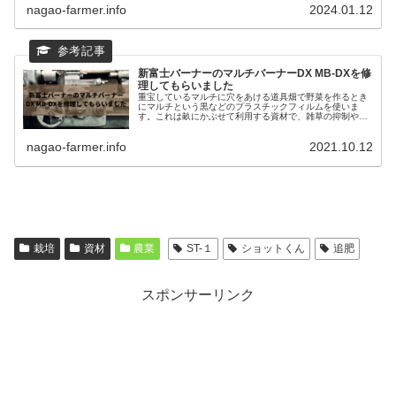
nagao-farmer.info
2024.01.12
新富士バーナーのマルチバーナーDX MB-DXを修
理してもらいました
重宝しているマルチに穴をあける道具畑で野菜を作るとき
にマルチという黒などのプラスチックフィルムを使いま
す。これは畝にかぶせて利用する資材で、雑草の抑制や地
温の上昇・保温を目的としたものです。一般的には、この
マルチに穴をあけて野菜の...
nagao-farmer.info
2021.10.12
栽培
資材
農業
ST-１
ショットくん
追肥
スポンサーリンク