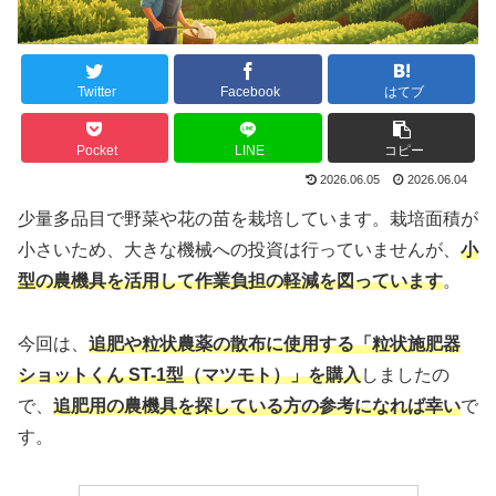
Twitter
Facebook
はてブ
Pocket
LINE
コピー
2026.06.05
2026.06.04
少量多品目で野菜や花の苗を栽培しています。栽培面積が
小さいため、大きな機械への投資は行っていませんが、
小
型の農機具を活用して作業負担の軽減を図っています
。
今回は、
追肥や粒状農薬の散布に使用する「粒状施肥器
ショットくん ST-1型（マツモト）」を購入
しましたの
で、
追肥用の農機具を探している方の参考になれば幸い
で
す。