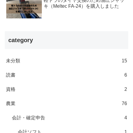
軽トラのタイヤ交換のため油圧ジャッ
キ（Meltec FA-24）を購入しました
category
未分類
15
読書
6
資格
2
農業
76
会計・確定申告
4
会計ソフト
1