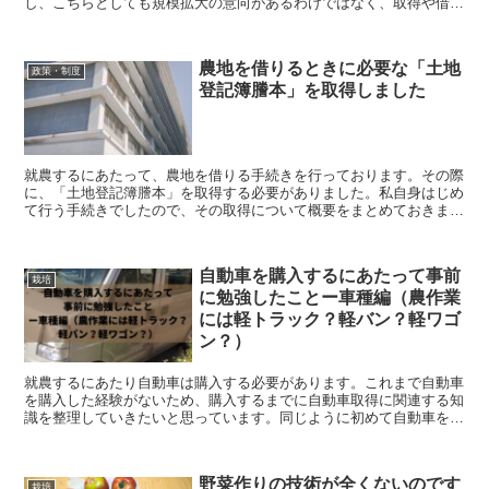
し、こちらとしても規模拡大の意向があるわけではなく、取得や借受
にはどうしても慎重になってしまいます。 就農当初...
農地を借りるときに必要な「土地
政策・制度
登記簿謄本」を取得しました
就農するにあたって、農地を借りる手続きを行っております。その際
に、「土地登記簿謄本」を取得する必要がありました。私自身はじめ
て行う手続きでしたので、その取得について概要をまとめておきま
す。農業を始める方で初めて農地を借りる手続きをされる方...
自動車を購入するにあたって事前
栽培
に勉強したことー車種編（農作業
には軽トラック？軽バン？軽ワゴ
ン？）
就農するにあたり自動車は購入する必要があります。これまで自動車
を購入した経験がないため、購入するまでに自動車取得に関連する知
識を整理していきたいと思っています。同じように初めて自動車を購
入する予定の方の参考になれば幸いです。今回は自動車の...
野菜作りの技術が全くないのです
栽培