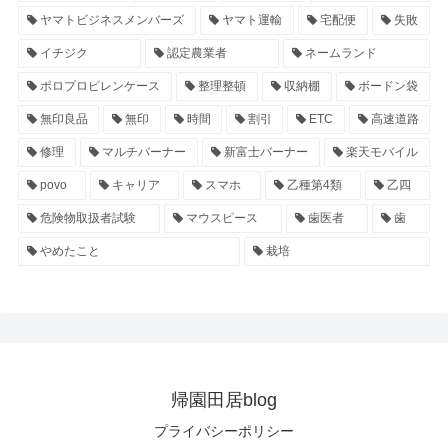
ヤマトビジネスメンバーズ
ヤマト運輸
宅配便
失敗
イチジク
認定農業者
ネームランド
ポロプロピレンケース
整理整頓
収納棚
ボードン袋
無印良品
無印
時間
割引
ETC
高速道路
修理
マルチバーナー
新富士バーナー
楽天モバイル
povo
キャリア
スマホ
乙種第4類
乙四
危険物取扱者試験
マウスピース
歯医者
歯
やめたこと
栽培
帰園田居blog
プライバシーポリシー