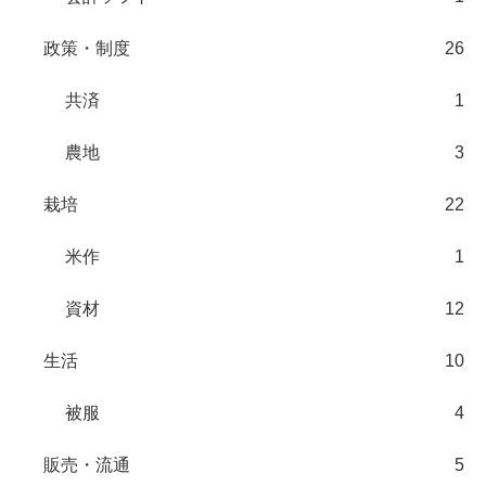
政策・制度
26
共済
1
農地
3
栽培
22
米作
1
資材
12
生活
10
被服
4
販売・流通
5