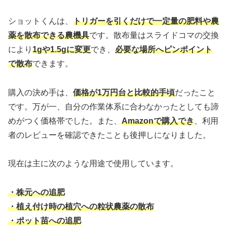
ショットくんは、
トリガーを引くだけで一定量の肥料や農
薬を散布できる農機具
です。散布量はスライドコマの交換
により
1gや1.5gに変更
でき、
必要な場所へピンポイント
で散布
できます。
購入の決め手は、
価格が1万円台と比較的手頃
だったこと
です。万が一、自分の作業体系に合わなかったとしても諦
めがつく価格帯でした。また、
Amazonで購入でき
、利用
者のレビューを確認できたことも後押しになりました。
現在は主に次のような用途で使用しています。
・株元への追肥
・植え付け時の植穴への粒状農薬の散布
・ポット苗への追肥