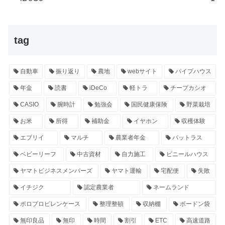
tag
自動車
振り返り
農地
webサイト
パイプハウス
年金
読書
iDeCo
軽トラ
チープカシオ
CASIO
腕時計
勉強会
国民健康保険
野菜栽培
お米
所得
補助金
イヤホン
収穫体験
エブリイ
マルチ
農業者年金
パットラス
ベビーリーフ
中古資材
自力施工
ビニールハウス
ヤマトビジネスメンバーズ
ヤマト運輸
宅配便
失敗
イチジク
認定農業者
ネームランド
ポロプロピレンケース
整理整頓
収納棚
ボードン袋
無印良品
無印
時間
割引
ETC
高速道路