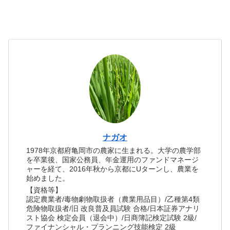
ナガオ
1978年京都府亀岡市の農家に生まれる。大学の農学部
を卒業後、国家公務員、年金運用のファンドマネージ
ャーを経て、2016年秋から京都にUターンし、農業を
始めました。
【資格等】
認定農業者/毒物劇物取扱者（農業用品目）/乙種第4類
危険物取扱者/旧 改良普及員試験 合格/日本証券アナリ
スト協会 検定会員（退会中）/日商簿記検定試験 2級/
ファイナンシャル・プランニング技能検定 2級