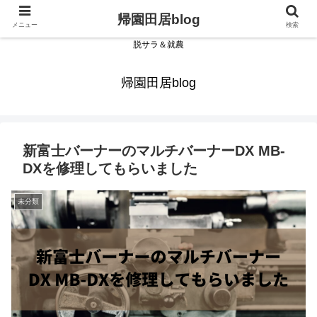
帰園田居blog
メニュー
検索
脱サラ＆就農
帰園田居blog
新富士バーナーのマルチバーナーDX MB-
DXを修理してもらいました
未分類