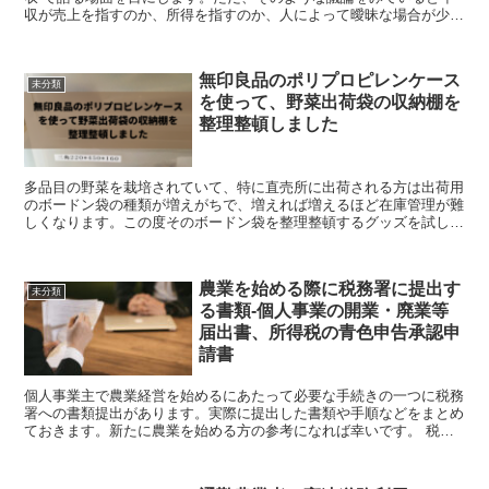
収が売上を指すのか、所得を指すのか、人によって曖昧な場合が少な
くなくモヤモヤが残ることがあります。定義を再確認して...
無印良品のポリプロピレンケース
未分類
を使って、野菜出荷袋の収納棚を
整理整頓しました
多品目の野菜を栽培されていて、特に直売所に出荷される方は出荷用
のボードン袋の種類が増えがちで、増えれば増えるほど在庫管理が難
しくなります。この度そのボードン袋を整理整頓するグッズを試しま
したので、ボードン袋の収納に悩んでいる方の参考になれ...
農業を始める際に税務署に提出す
未分類
る書類-個人事業の開業・廃業等
届出書、所得税の青色申告承認申
請書
個人事業主で農業経営を始めるにあたって必要な手続きの一つに税務
署への書類提出があります。実際に提出した書類や手順などをまとめ
ておきます。新たに農業を始める方の参考になれば幸いです。 税務
署に開業届などを提出しました 独立して農...