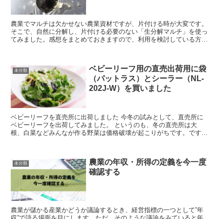
農業でマルチは欠かせない農業資材ですが、片付ける時が大変です。
そこで、自然に分解し、片付ける必要のない「生分解マルチ」を使っ
てみました。感想をまとめておきますので、利用を検討している方の
参考になれば幸いです。 マルチは片付けるときが...
ベビーリーフ用の直売出荷用に袋
未分類
（パットラス）とシーラー（NL-
202J-W）を買いました
ベビーリーフを直売所に出荷しました 今冬の試みとして、直売所に
ベビーリーフを出荷してみました。 というのも、冬の直売所は大
根、白菜などみんなが作る野菜は価格破壊が起こりがちです。ですか
ら、競合しない商品としてベビーリーフがよい...
農業の年収・所得の定義を今一度
未分類
確認する
農業が儲かる産業かどうか議論するとき、経営指標の一つとして”年
収”で語る場面を目にします。ただ、そのような議論をみていると年