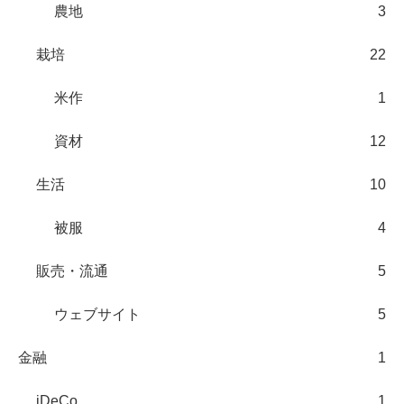
農地
3
栽培
22
米作
1
資材
12
生活
10
被服
4
販売・流通
5
ウェブサイト
5
金融
1
iDeCo
1