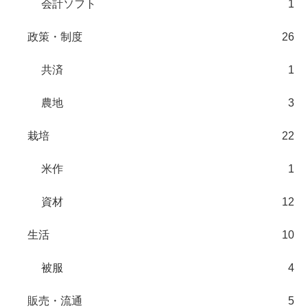
会計ソフト
1
政策・制度
26
共済
1
農地
3
栽培
22
米作
1
資材
12
生活
10
被服
4
販売・流通
5