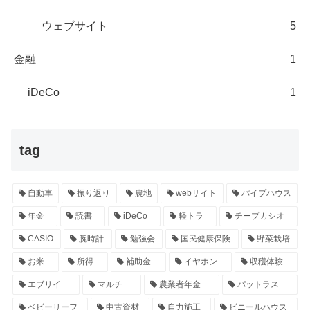
ウェブサイト
5
金融
1
iDeCo
1
tag
自動車
振り返り
農地
webサイト
パイプハウス
年金
読書
iDeCo
軽トラ
チープカシオ
CASIO
腕時計
勉強会
国民健康保険
野菜栽培
お米
所得
補助金
イヤホン
収穫体験
エブリイ
マルチ
農業者年金
パットラス
ベビーリーフ
中古資材
自力施工
ビニールハウス