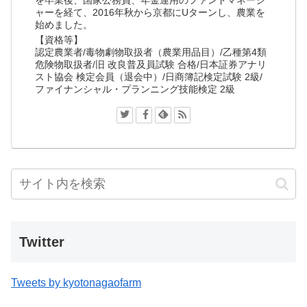
を卒業後、国家公務員、年金運用のファンドマネージ
ャーを経て、2016年秋から京都にUターンし、農業を
始めました。
【資格等】
認定農業者/毒物劇物取扱者（農業用品目）/乙種第4類
危険物取扱者/旧 改良普及員試験 合格/日本証券アナリ
スト協会 検定会員（退会中）/日商簿記検定試験 2級/
ファイナンシャル・プランニング技能検定 2級
Twitter
Tweets by kyotonagaofarm