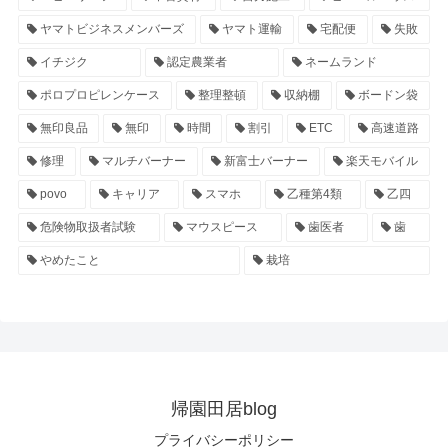
ヤマトビジネスメンバーズ
ヤマト運輸
宅配便
失敗
イチジク
認定農業者
ネームランド
ポロプロピレンケース
整理整頓
収納棚
ボードン袋
無印良品
無印
時間
割引
ETC
高速道路
修理
マルチバーナー
新富士バーナー
楽天モバイル
povo
キャリア
スマホ
乙種第4類
乙四
危険物取扱者試験
マウスピース
歯医者
歯
やめたこと
栽培
帰園田居blog
プライバシーポリシー