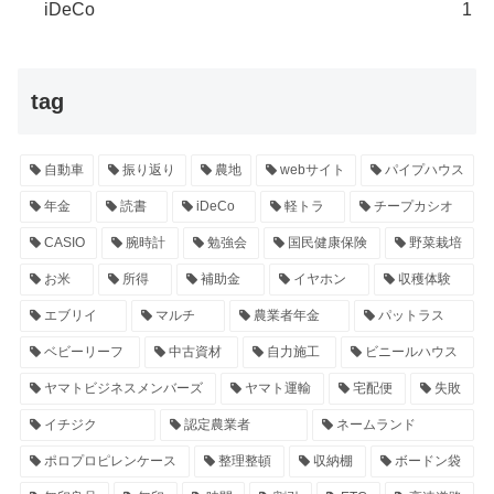
iDeCo
1
tag
自動車
振り返り
農地
webサイト
パイプハウス
年金
読書
iDeCo
軽トラ
チープカシオ
CASIO
腕時計
勉強会
国民健康保険
野菜栽培
お米
所得
補助金
イヤホン
収穫体験
エブリイ
マルチ
農業者年金
パットラス
ベビーリーフ
中古資材
自力施工
ビニールハウス
ヤマトビジネスメンバーズ
ヤマト運輸
宅配便
失敗
イチジク
認定農業者
ネームランド
ポロプロピレンケース
整理整頓
収納棚
ボードン袋