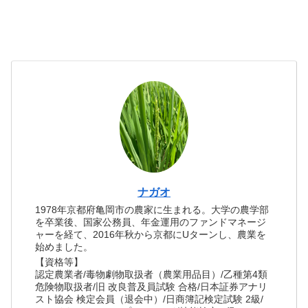
ナガオ
1978年京都府亀岡市の農家に生まれる。大学の農学部
を卒業後、国家公務員、年金運用のファンドマネージ
ャーを経て、2016年秋から京都にUターンし、農業を
始めました。
【資格等】
認定農業者/毒物劇物取扱者（農業用品目）/乙種第4類
危険物取扱者/旧 改良普及員試験 合格/日本証券アナリ
スト協会 検定会員（退会中）/日商簿記検定試験 2級/